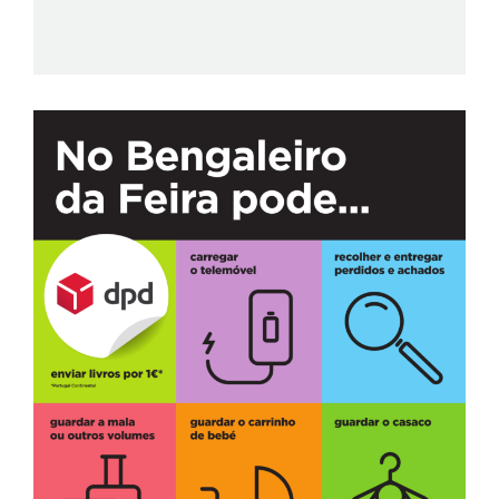
Silent Listening | Experiência de leitura silenciosa, com
auscultadores e curadoria literária da Tale House.
Venha ler com os ouvidos! - Conselhos Não
Solicitados de Vera Wong para Assassinos - Uma
História de Xadrez - Onde Vivem as Estrelas
CORDEL D' PRATA
AUTÓGRAFOS
>
16:00
No seu pavilhão
Sessão de autógrafos do livro "O Segredo do Pé
Grande" de Selma Szkurnik
OFICINA DA ESCRITA
AUTÓGRAFOS
>
16:00
No seu pavilhão
Sessão de autógrafos do livro "A Abelha Poupadinha e
o Segredo do Mel, de Rui Rodrigues.