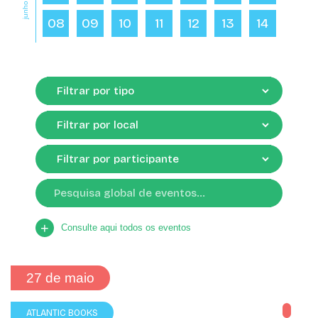
junho
08
09
10
11
12
13
14
Pesquisar eventos
+
Consulte aqui todos os eventos
27 de maio
ATLANTIC BOOKS