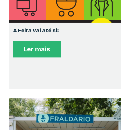
ATLANTIC BOOKS
AUTÓGRAFOS
A Feira vai até si!
>
16:00
No seu pavilhão
"Estas minhas palavras da Poesia de Xetete" de Mário
Guerra.
Ler mais
TRINTA-POR-UMA-LINHA
AUTÓGRAFOS
>
16:00
No seu pavilhão
Sessão de autógrafos de Beatriz Meireles, com os
livros "Leonor e a bailarina ao vento" e "Bernardo e a
borboleta do vale do Torga"
ATLANTIC BOOKS