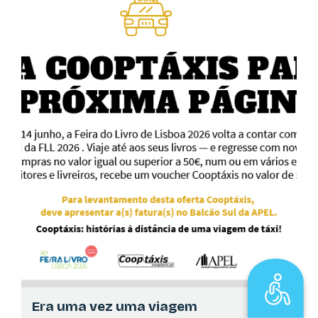
ATLANTIC BOOKS
AUTÓGRAFOS
>
19:00
No seu pavilhão
"A Miúda e a Cadela" de Andreia de Oliveira
GRUPO PORTO EDITORA
cancelado
POESIA
>
19:00
Na sua praça
Noite de Poesia com Rui Lage e Joana Matos Frias,
para uma conversa sobre "Antologiar Poesia"
EDITORA URUTAU
AUTÓGRAFOS
>
19:00
No seu pavilhão
Era uma vez uma viagem