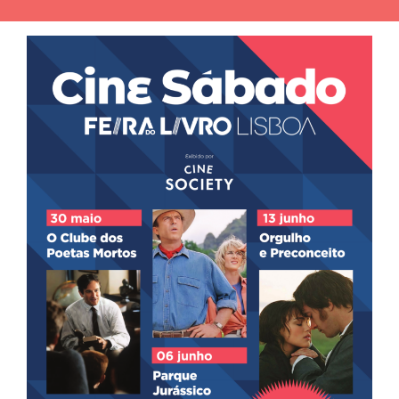
SANTA CASA MISERICÓRDIA LISBOA
WORKSHOP
>
14:00
No seu pavilhão
Mostra de respostas formativas da Misericórdia de
Lisboa, com workshops e demonstrações dos
formandos nas áreas da beleza, restauração, leitura e
costura, incluindo epilação, embelezamento de mãos,
comida saudável, cocktails e adereços de moda.
EDIÇÕESSRTAC LIVROS DA MADEIRA
APRESENTAÇÃO
>
14:00
Praça Laranja
Apresentação da Revista Islenha n.º 76, com a
presença de algumas entidades do Governo Regional,
entre elas o Secretário Regional de Turismo, Ambiente
e Cultura e Diretor Regional da Cultura.