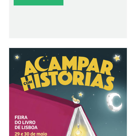
OFICINA DA ESCRITA
AUTÓGRAFOS
>
18:00
No seu pavilhão
Sessão de autógrafos do livro "As Mãos da Terra", de
Tiago Samé.
BIBLIOTECAS DE LISBOA
MÚSICA
>
18:00
Espaço Bibliotecas de Lisboa | CML
The Ziguais APPDA | O poder da música sobrepõe-se
ao diagnóstico de autismo e é ele que une os
membros dos The Ziguais. Uma banda que não deixa
ninguém indiferente e que em cada concerto quebra
estereótipos, desfaz receios e apaixona quem os
ouve.