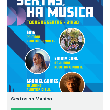
Sessão de autógrafos do livro "Interrogação 44" de
Manuel Marcelino
LEYA
OUTRO
>
18:00
Na sua praça
Encontro de BDéfilos
CORDEL D' PRATA
AUTÓGRAFOS
>
18:00
No seu pavilhão
Sessão de autógrafos do livro "Santa Amélia e Quatro
Paredes" de Adriano Dantas
Sextas há Música
EDITORIAL PRESENÇA, S.A.