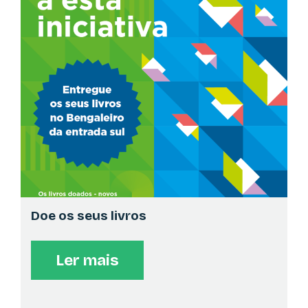
ATLANTIC BOOKS
AUTÓGRAFOS
>
15:00
No seu pavilhão
"A aplasia não me define" de Joana Neves
ATLANTIC BOOKS
AUTÓGRAFOS
>
15:00
No seu pavilhão
"Sonhos de Amor" de Jorge Fagundes
Doe os seus livros
APEL
Ler mais
OUTRO
>
15:30
Espaço Bibliotecas de Lisboa | CML