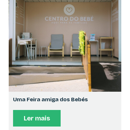
AUTÓGRAFOS
>
16:00
No seu pavilhão
"El Roi - O Deus que me vê" de Marco Túlio Pereira
BIBLIOTECAS DE LISBOA
HORA DO CONTO
>
16:15
Espaço Bibliotecas de Lisboa | CML
A Hora mais ansiada na Feira do Livro acontece aqui:
espaço para a hora do conto nas BLX! A não perder,
com as Mediadoras BLX.
ESPAÇO PEQUENOS EDITORES
Uma Feira amiga dos Bebés
AUTÓGRAFOS
>
16:30
No seu pavilhão
Ler mais
Sessão de autógrafos da autora Fátima Carvalho,
com o seu livro "Nasceste para Brilhar".