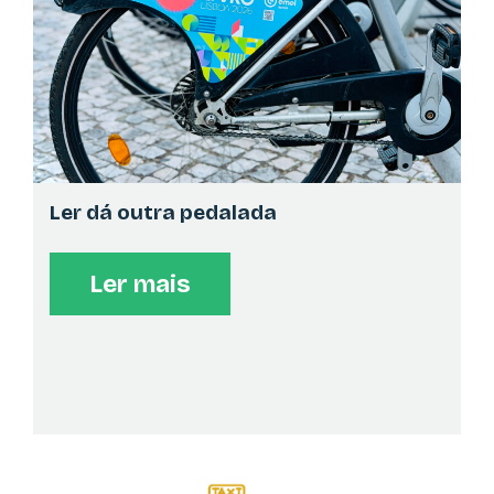
profunda com uma Inteligência Artificial 1" e "Do
elemento ao divino Em reflexão profunda com uma
Inteligência Artificial 2" Pela Autores.Club
PAPA-LETRAS | PROMOBOOKS.NET
APRESENTAÇÃO
>
18:00
Auditório Norte
Ler dá outra pedalada
Apresentação de "Ecos da Liberdade" do autor
Joaquim Sequeira, da editora Autores.Club. Moderação
de Ricardo Rodrigues.
Ler mais
EDIÇÕES VIEIRA DA SILVA
AUTÓGRAFOS
>
19:00
No seu pavilhão
"Tabagismo em Crianças e Jovens." de Sofia Andrade