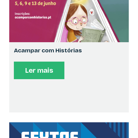
PINGO DOCE
HORA DO CONTO
>
18:00
No seu pavilhão
Leitura do livro infantil exclusivo Pingo Doce "O Cão da
Livraria"
Acampar com Histórias
LEYA
Ler mais
AUTÓGRAFOS
>
18:00
Na sua praça
António Carlos Cortez
CORDEL D' PRATA
AUTÓGRAFOS
>
18:00
No seu pavilhão