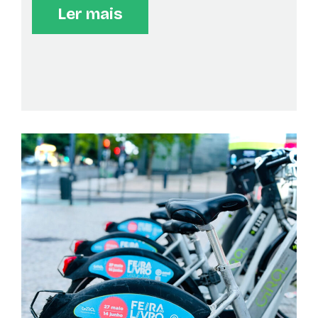
AUTÓGRAFOS
Ler mais
>
18:00
Na sua praça
A autora Bárbara Ramos Dias encontra-se no espaço
do Grupo Editorial Presença, a autografar o seu novo
livro «Dizer Não é um Ato de Amor».
ATLANTIC BOOKS
AUTÓGRAFOS
>
18:00
No seu pavilhão
"O silêncio da minha cor" de Inês Ramos
PAPA-LETRAS | PROMOBOOKS.NET
AUTÓGRAFOS
>
18:00
No seu pavilhão
Sessão de autógrafos de Lívio Honório, com os livros
"Somos mais divinos do que materiais Uma reflexão