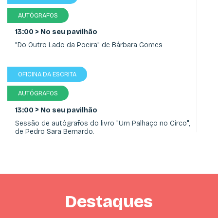
AUTÓGRAFOS
>
13:00
No seu pavilhão
"Do Outro Lado da Poeira" de Bárbara Gomes
OFICINA DA ESCRITA
AUTÓGRAFOS
>
13:00
No seu pavilhão
Sessão de autógrafos do livro "Um Palhaço no Circo",
de Pedro Sara Bernardo.
ATLANTIC BOOKS
AUTÓGRAFOS
Destaques
>
13:00
No seu pavilhão
"Viver, um modo de ser" de José Henriques