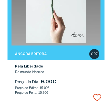
KALANDRAKA
E24
A que sabe a Lua? (ed. normal)
Michael Grejniec
9.60€
Preço do Dia
Preço de Editor:
16.00€
Preço de Feira:
12.80€