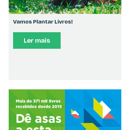
AUTÓGRAFOS
>
15:00
No seu pavilhão
Sessão de autógrafos do livro "José", de Susete Lima.
Vamos Plantar Livros!
CORDEL D' PRATA
Ler mais
AUTÓGRAFOS
>
15:00
No seu pavilhão
Sessão de autógrafos do livro "Cindy e Tobias: Salto
sobre o medo" de Ricardo Colaço
CORDEL D' PRATA
AUTÓGRAFOS
>
15:00
No seu pavilhão
Sessão de autógrafos do livro "Conduzir a Vida Pelas
Estradas da Mente" de Rogério Guerreiro