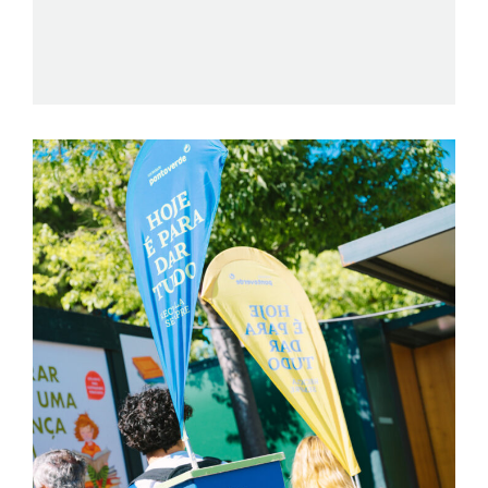
ATLANTIC BOOKS
AUTÓGRAFOS
>
17:00
No seu pavilhão
"Viver em verdade - Jornada de crescimento
espiritual" de Andreia Mascarenhas Mata
PAPA-LETRAS | PROMOBOOKS.NET
LANÇAMENTO
>
17:00
Auditório Norte
Lançamento de "Do elemento ao divino. O ritual da
Consciência em frequência — Em reflexão profunda
com uma Inteligência Artificial — Livro II" de Lívio
Honório, da editora Autores.Club. Moderação de
Ricardo Rodrigues.