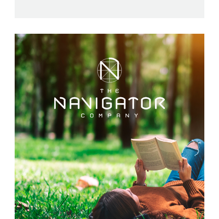
das BLX, com as Mediadoras BLX!
ESPAÇO PEQUENOS EDITORES
AUTÓGRAFOS
>
15:00
No seu pavilhão
Sessão de autógrafos da autora Gina Manjua, com o
seu Livro "Cultura para todos, somos todos iguais"
ESPAÇO PEQUENOS EDITORES
HORA DO CONTO
>
15:00
No seu pavilhão
Hora do conto para crianças, com as autoras da
editora Voana.
OFICINA DA ESCRITA
cancelado