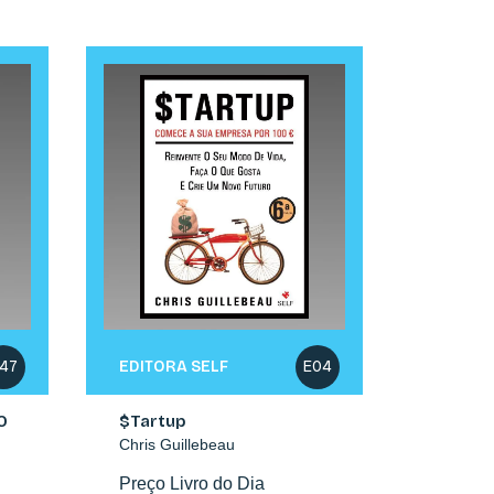
EDITORA SELF
47
E04
O
$Tartup
Chris Guillebeau
Preço Livro do Dia