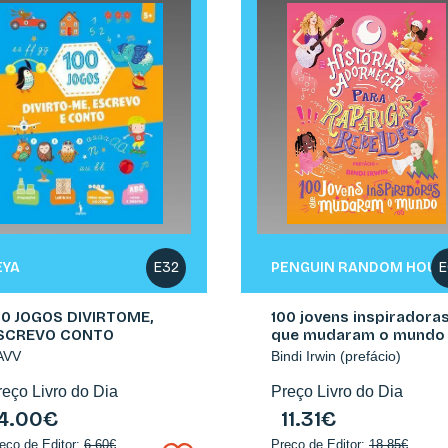
EYA
PENGUIN RANDOM HOUS
E32
E
00 JOGOS DIVIRTOME,
100 jovens inspiradora
SCREVO CONTO
que mudaram o mundo
AVV
Bindi Irwin (prefácio)
reço Livro do Dia
Preço Livro do Dia
4.00€
11.31€
eço de Editor:
6.60€
Preço de Editor:
18.85€