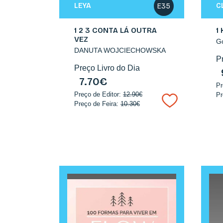
LEYA
C
E35
1 2 3 CONTA LÁ OUTRA
1
VEZ
Go
DANUTA WOJCIECHOWSKA
P
Preço Livro do Dia
7.70€
Pr
Preço de Editor:
12.90€
Pr
Preço de Feira:
10.30€