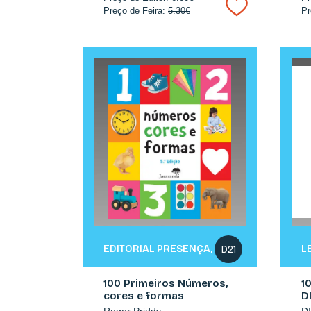
Preço de Feira:
5.30€
Pr
EDITORIAL PRESENÇA, S.A.
L
D21
100 Primeiros Números,
1
cores e formas
D