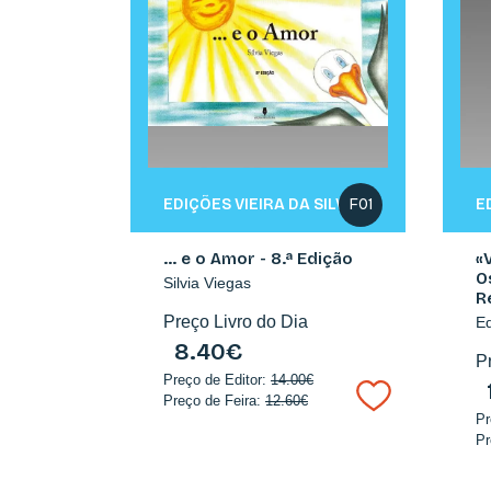
EDIÇÕES VIEIRA DA SILVA
E
F01
… e o Amor - 8.ª Edição
«
O
Silvia Viegas
R
Preço Livro do Dia
Ed
8.40€
P
Preço de Editor:
14.00€
Preço de Feira:
12.60€
Pr
Pr