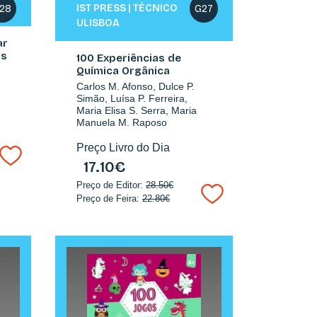
A.
IST PRESS | TÉCNICO
28
G27
ULISBOA
ar
as
100 Experiências de
Química Orgânica
Carlos M. Afonso, Dulce P.
Simão, Luísa P. Ferreira,
Maria Elisa S. Serra, Maria
Manuela M. Raposo
Preço Livro do Dia
17.10€
Preço de Editor:
28.50€
Preço de Feira:
22.80€