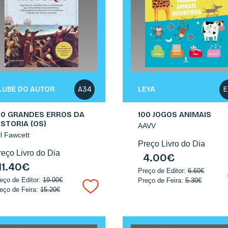
LUBE DO AUTOR
LEYA
A34
E
00 GRANDES ERROS DA
100 JOGOS ANIMAIS
ISTORIA (OS)
AAVV
ll Fawcett
Preço Livro do Dia
reço Livro do Dia
4.00€
11.40€
Preço de Editor:
6.60€
eço de Editor:
19.00€
Preço de Feira:
5.30€
eço de Feira:
15.20€