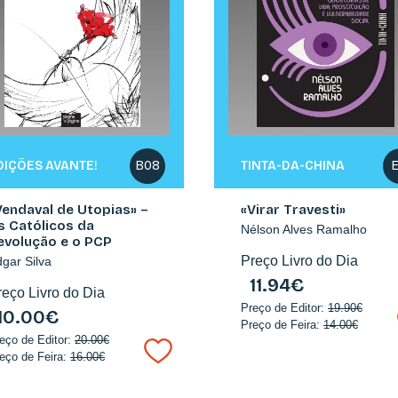
DIÇÕES AVANTE!
TINTA-DA-CHINA
B08
E
Vendaval de Utopias» –
«Virar Travesti»
s Católicos da
Nélson Alves Ramalho
evolução e o PCP
Preço Livro do Dia
gar Silva
11.94€
reço Livro do Dia
Preço de Editor:
19.90€
10.00€
Preço de Feira:
14.00€
eço de Editor:
20.00€
eço de Feira:
16.00€