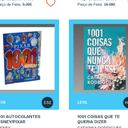
eço de Feira:
5.30€
Preço de Feira:
15.08€
EYA
LEYA
E32
H
001 AUTOCOLANTES
1001 COISAS QUE TE
ISNEY/PIXAR
QUERIA DIZER