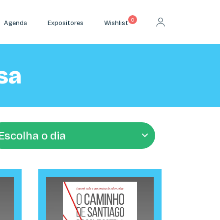
0
Agenda
Expositores
Wishlist
sa
a