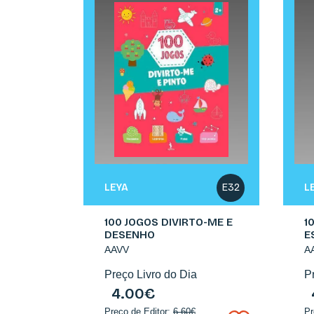
LEYA
L
E32
100 JOGOS DIVIRTO-ME E
1
DESENHO
E
AAVV
A
Preço Livro do Dia
P
4.00€
Preço de Editor:
6.60€
Pr