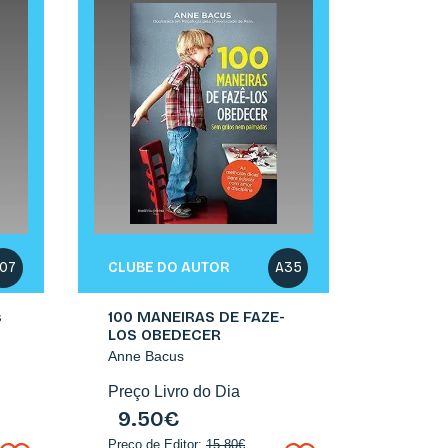
E
CLUBE DO AUTOR
07
A35
s
100 MANEIRAS DE FAZE-
LOS OBEDECER
Anne Bacus
Preço Livro do Dia
9.50€
Preço de Editor:
15.80€