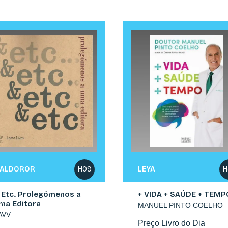
ALDOROR
LEYA
H09
H
 Etc. Prolegómenos a
+ VIDA + SAÚDE + TEMP
ma Editora
MANUEL PINTO COELHO
AVV
Preço Livro do Dia