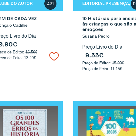
LUBE DO AUTOR
EDITORIAL PRESENÇA, S.
A31
D
 KM DE CADA VEZ
10 Histórias para ensin
às crianças o que são 
nçalo Cadilhe
emoções
reço Livro do Dia
Susana Pedro
9.90€
Preço Livro do Dia
eço de Editor:
16.50€
9.55€
eço de Feira:
13.20€
Preço de Editor:
15.90€
Preço de Feira:
11.15€