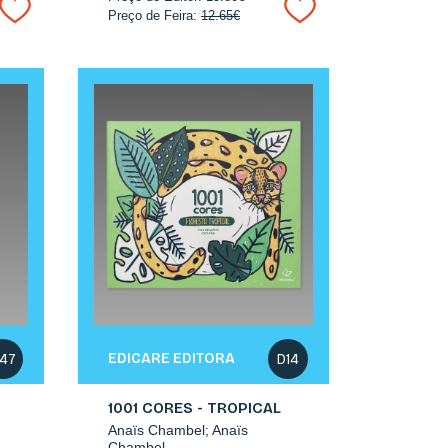
Preço de Feira:
12.65€
EDICARE EDITORA
47
D14
1001 CORES - TROPICAL
Anaïs Chambel; Anaïs
Chambel