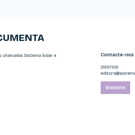
OCUMENTA
Contacte-nos
 chancelas Sistema Solar e
210117010
editora@sistema
Website