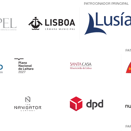
PATROCINADOR PRINCIPAL
PA
PA