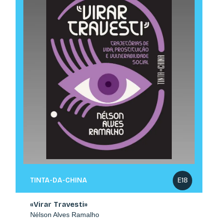
TINTA-DA-CHINA
E18
«Virar Travesti»
Nélson Alves Ramalho