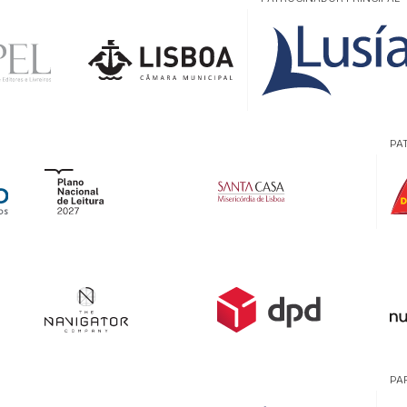
PA
PA